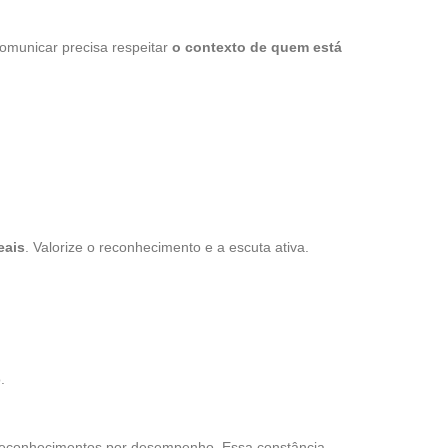
omunicar precisa respeitar
o contexto de quem está
eais
. Valorize o reconhecimento e a escuta ativa.
.
reconhecimentos por desempenho. Essa constância