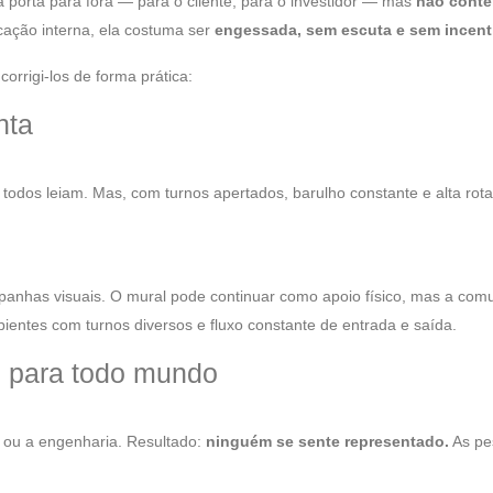
 porta para fora — para o cliente, para o investidor — mas
não conte
ação interna, ela costuma ser
engessada, sem escuta e sem incenti
corrigi-los de forma prática:
nta
 todos leiam. Mas, com turnos apertados, barulho constante e alta r
mpanhas visuais. O mural pode continuar como apoio físico, mas a co
ientes com turnos diversos e fluxo constante de entrada e saída.
 para todo mundo
 ou a engenharia. Resultado:
ninguém se sente representado.
As pe