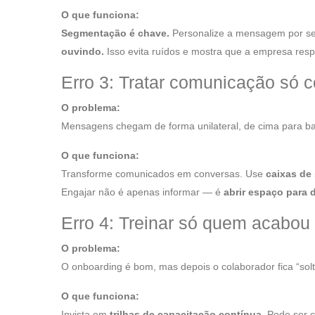
O que funciona:
Segmentação é chave.
Personalize a mensagem por set
ouvindo.
Isso evita ruídos e mostra que a empresa respe
Erro 3: Tratar comunicação só 
O problema:
Mensagens chegam de forma unilateral, de cima para bai
O que funciona:
Transforme comunicados em conversas. Use
caixas de 
Engajar não é apenas informar — é
abrir espaço para 
Erro 4: Treinar só quem acabou 
O problema:
O onboarding é bom, mas depois o colaborador fica “solt
O que funciona:
Invista em
trilhas de capacitação contínua.
Pode ser c