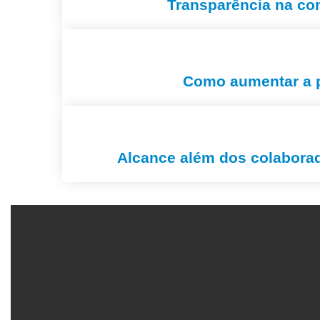
Transparência na com
Como aumentar a p
Alcance além dos colaborad