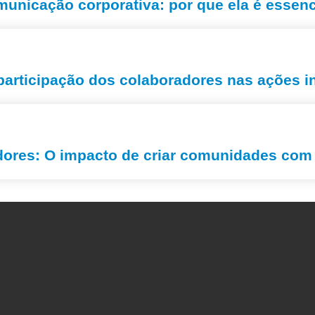
unicação corporativa: por que ela é essen
articipação dos colaboradores nas ações i
ores: O impacto de criar comunidades com 