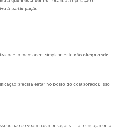
mpla quem está dentro
, tocando a operação e
vo à participação
.
otatividade, a mensagem simplesmente
não chega onde
municação
precisa estar no bolso do colaborador.
Isso
ssoas não se veem nas mensagens — e o engajamento