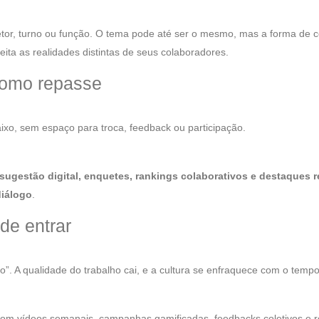
or, turno ou função. O tema pode até ser o mesmo, mas a forma de c
ita as realidades distintas de seus colaboradores.
como repasse
xo, sem espaço para troca, feedback ou participação.
sugestão digital, enquetes, rankings colaborativos e destaques r
diálogo
.
de entrar
o”. A qualidade do trabalho cai, e a cultura se enfraquece com o tempo
om vídeos semanais, campanhas gamificadas, feedbacks coletivos e 